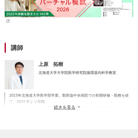
講師
上原 拓樹
北海道大学大学院医学研究院循環器内科学教室
2015年北海道大学医学部卒業。勤医協中央病院での初期研修・勤務を経
て、2024 年より現職。
続きを見る
日本内科学会総合内科専門医／日本循環器学会認定循環器専門医／日本
不整脈心電学会認定不整脈専門医／日本心血管インターベンション治療
学会認定医／日本周術期経食道心エコー認定委員会認定医
講師の著書：