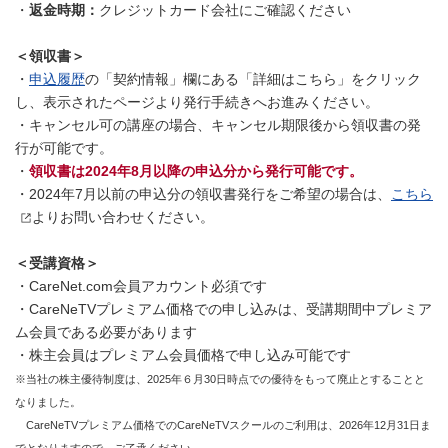
・
返金時期：
クレジットカード会社にご確認ください
＜領収書＞
・
申込履歴
の「契約情報」欄にある「詳細はこちら」をクリック
し、表示されたページより発行手続きへお進みください。
・キャンセル可の講座の場合、キャンセル期限後から領収書の発
行が可能です。
・
領収書は2024年8月以降の申込分から発行可能です。
・2024年7月以前の申込分の領収書発行をご希望の場合は、
こちら
よりお問い合わせください。
＜受講資格＞
・CareNet.com会員アカウント必須です
・CareNeTVプレミアム価格での申し込みは、受講期間中プレミア
ム会員である必要があります
・株主会員はプレミアム会員価格で申し込み可能です
※当社の株主優待制度は、2025年６月30日時点での優待をもって廃止とすることと
なりました。
CareNeTVプレミアム価格でのCareNeTVスクールのご利用は、2026年12月31日ま