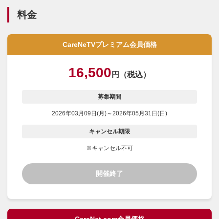
・
循環器病棟の業務が全然わからないので、うし先生に聞いてみた。
料金
・
うし先生、この心不全患者さん一緒に診てくれませんか？
・
うし先生と学ぶ「循環器×臨床推論」が身につくケースカンファ
CareNeTVプレミアム会員価格
16,500
円（税込）
募集期間
2026年03月09日(月)～2026年05月31日(日)
キャンセル期限
※キャンセル不可
開催終了