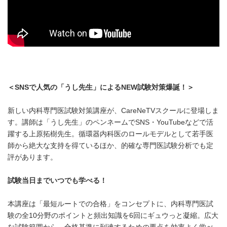
＜SNSで人気の「うし先生」によるNEW試験対策爆誕！＞
新しい内科専門医試験対策講座が、CareNeTVスクールに登場しま
す。講師は「うし先生」のペンネームでSNS・YouTubeなどで活
躍する上原拓樹先生。循環器内科医のロールモデルとして若手医
師から絶大な支持を得ているほか、的確な専門医試験分析でも定
評があります。
試験当日までいつでも学べる！
本講座は「最短ルートでの合格」をコンセプトに、内科専門医試
験の全10分野のポイントと頻出知識を6回にギュウっと凝縮。広大