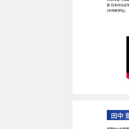
医 日本内分泌
(中外医学社)
田中 
成田赤十字看護