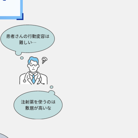
患者さんの行動変容
は
難しい…
注射薬を使うの
は
敷居が高いな