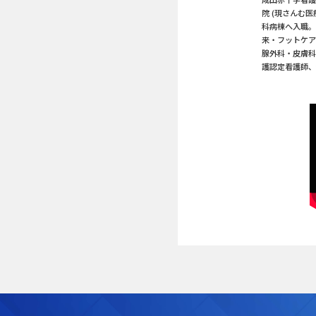
院 (現さんむ
科病棟へ入職。
来・フットケア
腺外科・皮膚科
護認定看護師、