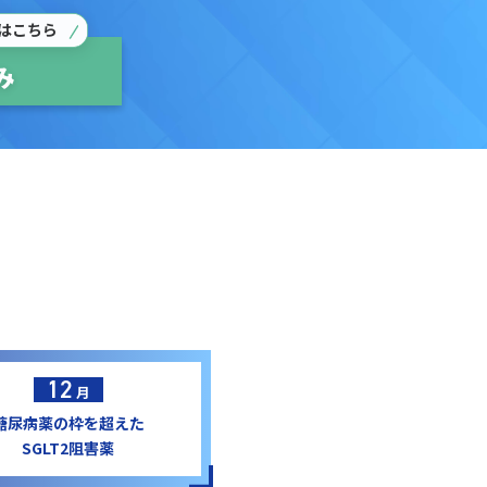
はこちら
み
1
2
月
糖尿病薬の枠を超えた
SGLT2阻害薬