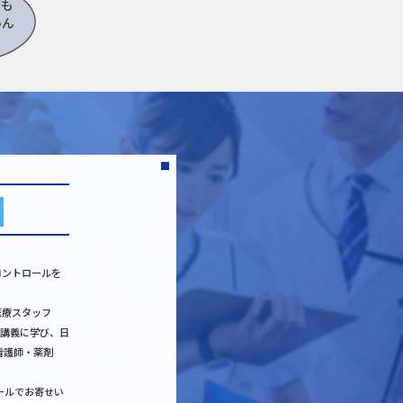
ても
いん
事
コントロールを
医療スタッフ
な講義に学び、日
看護師・薬剤
ールでお寄せい