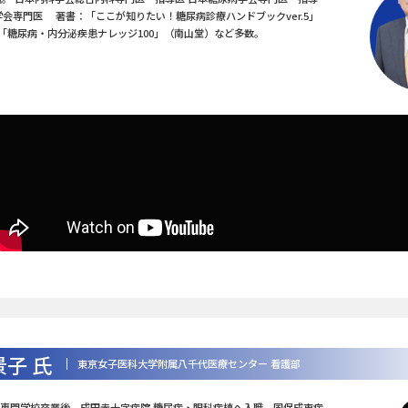
学会専門医 著書：「ここが知りたい！糖尿病診療ハンドブックver.5」
、「糖尿病・内分泌疾患ナレッジ100」（南山堂）など多数。
景子 氏
東京女子医科大学附属八千代医療センター 看護部
専門学校卒業後、成田赤十字病院 糖尿病・眼科病棟へ入職。国保成東病