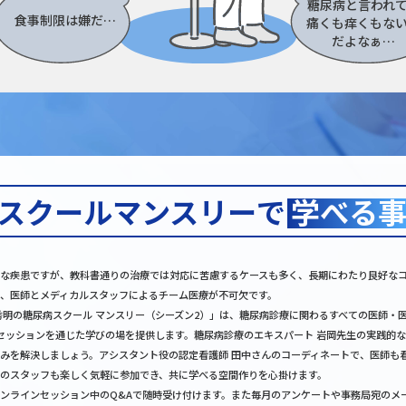
糖尿病と言われ
食事制限は
嫌だ…
痛くも痒くもな
だよなぁ…
スクールマンスリー
で
学べる
な疾患ですが、教科書通りの治療では対応に苦慮するケースも多く、⻑期にわたり良好な
、医師とメディカルスタッフによるチーム医療が不可欠です。
岡秀明の糖尿病スクール マンスリー（シーズン2）」は、糖尿病診療に関わるすべての医師・
セッションを通じた学びの場を提供します。糖尿病診療のエキスパート 岩岡先生の実践的
みを解決しましょう。アシスタント役の認定看護師 田中さんのコーディネートで、医師も
のスタッフも楽しく気軽に参加でき、共に学べる空間作りを心掛けます。
ンラインセッション中のQ&Aで随時受け付けます。また毎月のアンケートや事務局宛のメ